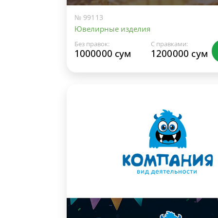
№ 99113
Ювелирные изделия
Без правок:
С правками:
1000000 сум
1200000 сум