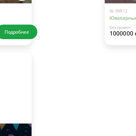
№ 98812
Ювелирные
Без правок:
Подробнее
1000000 