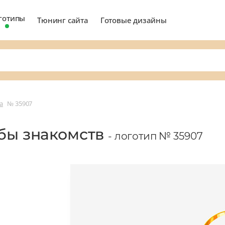
готипы
Тюнинг сайта
Готовые дизайны
а
№ 35907
жбы знакомств
- логотип № 35907