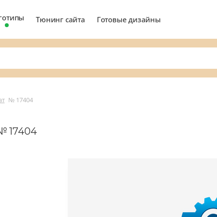
готипы
Тюнинг сайта
Готовые дизайны
ат
№ 17404
№ 17404