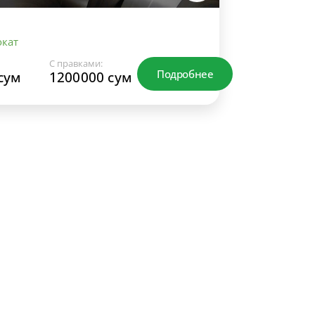
кат
С правками:
Подробнее
сум
1200000 сум