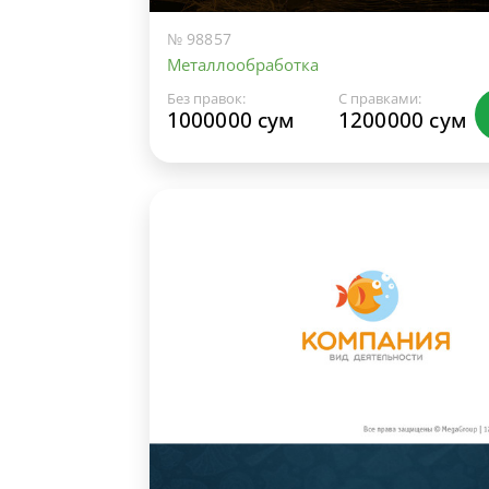
№ 98857
Металлообработка
Без правок:
С правками:
1000000 сум
1200000 сум