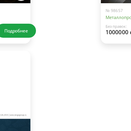
№ 98657
Металлопро
Без правок:
Подробнее
1000000 