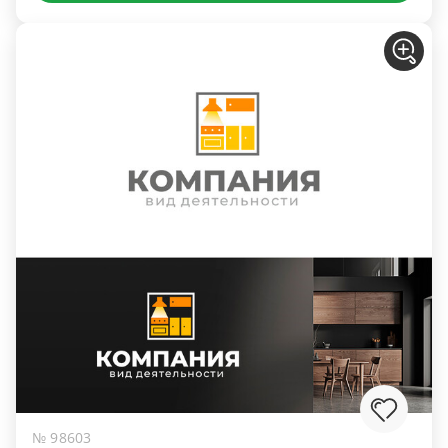
№ 98603