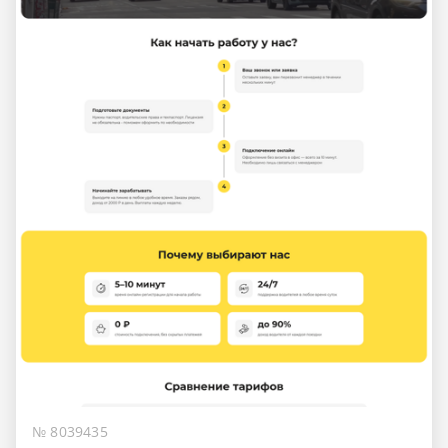
№ 8039435