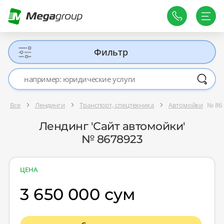
Фильтр
Все
Лендинги
Транспорт, спецтехника
Автомойки
№ 86
Лендинг 'Сайт автомойки'
№ 8678923
ЦЕНА
3 650 000 сум