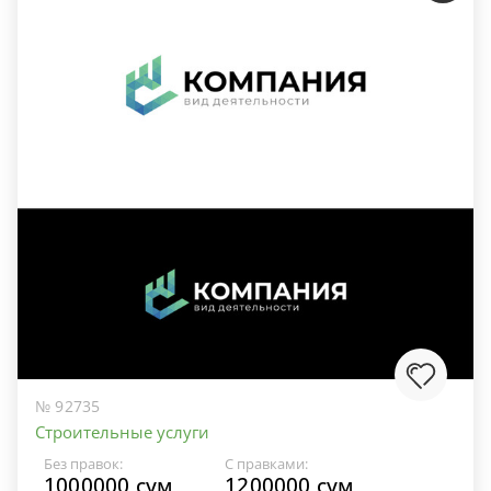
№ 92735
Строительные услуги
Без правок:
С правками:
1000000 сум
1200000 сум