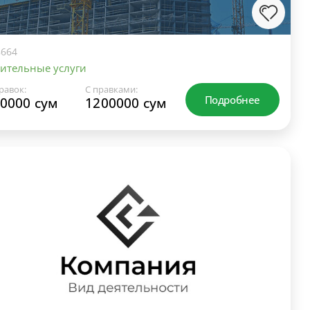
664
ительные услуги
равок:
С правками:
Подробнее
0000 сум
1200000 сум