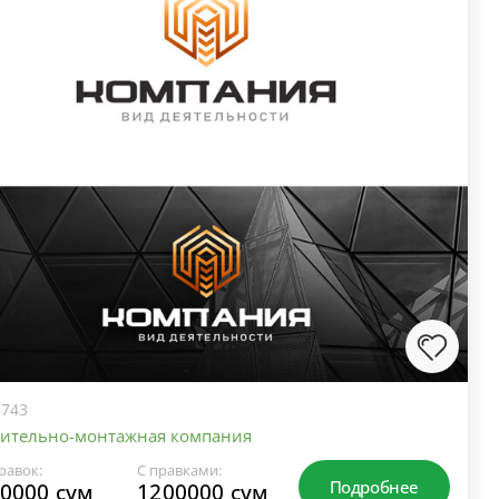
743
оительно-монтажная компания
равок:
С правками:
Подробнее
0000 сум
1200000 сум