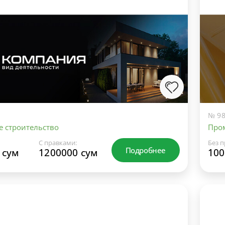
№ 98
е строительство
Про
С правками:
Без п
Подробнее
 сум
1200000 сум
100