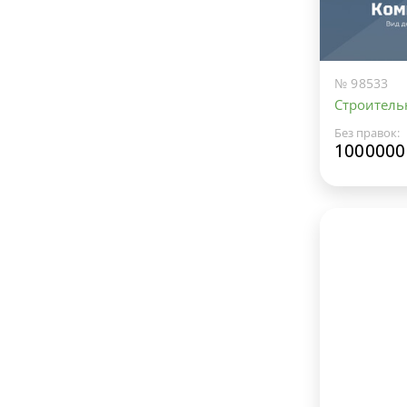
№ 98533
Строитель
Без правок:
1000000