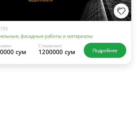
733
ельные, фасадные работы и материалы
равок:
С правками:
Подробнее
0000 сум
1200000 сум