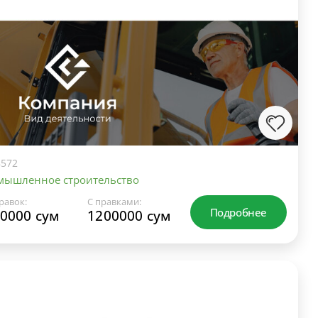
572
мышленное строительство
равок:
С правками:
Подробнее
0000 сум
1200000 сум