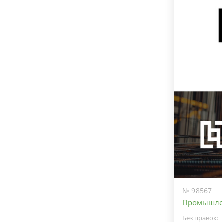
№ 98567
Промышлен
Без правок: