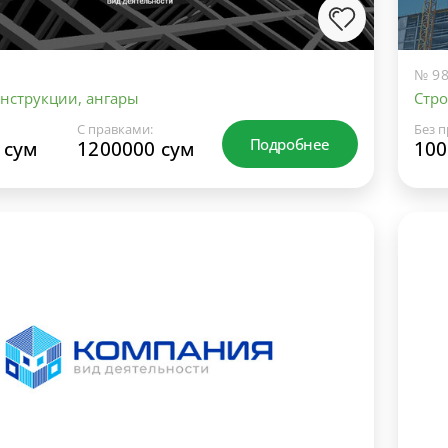
№ 98
нструкции, ангары
Стро
С правками:
Без п
Подробнее
 сум
1200000 сум
100