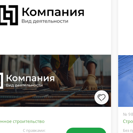
№ 98
ное строительство
Стро
С правками:
Без п