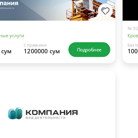
№ 92
ные услуги
Кров
С правками:
Без п
Подробнее
 сум
1200000 сум
100