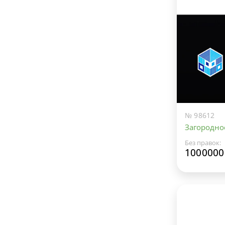
№ 98612
Загородно
Без правок:
1000000