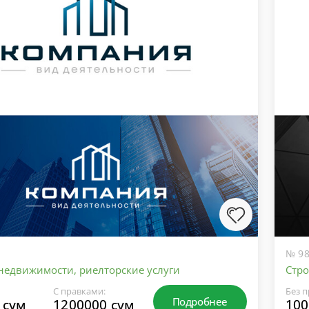
№ 98
 недвижимости, риелторские услуги
Стр
С правками:
Без п
Подробнее
 сум
1200000 сум
100