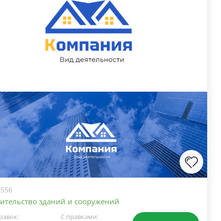
556
ительство зданий и сооружений
равок:
С правками: