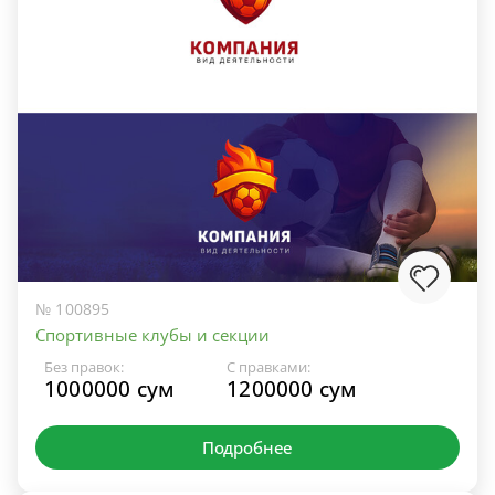
№ 100895
Спортивные клубы и секции
Без правок:
С правками:
1000000 сум
1200000 сум
Подробнее