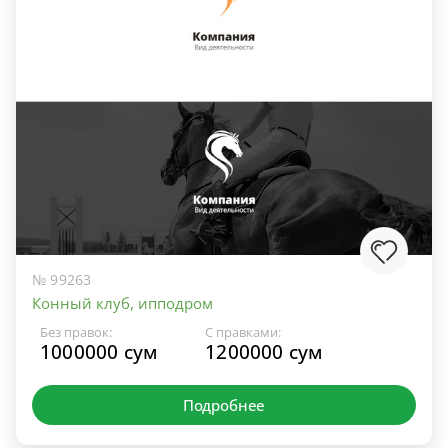
№ 99263
Конный клуб, ипподром
Без правок:
С правками:
1000000 сум
1200000 сум
Подробнее