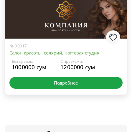
№ 99017
Салон красоты, солярий, ногтевая студия
Без правок:
С правками:
1000000 сум
1200000 сум
Подробнее