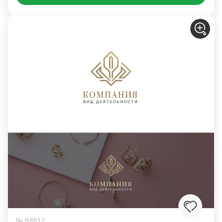
№ 98812