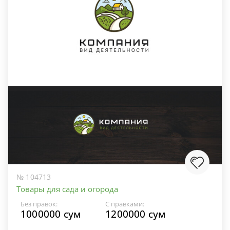
№ 104713
Товары для сада и огорода
Без правок:
С правками:
1000000 сум
1200000 сум