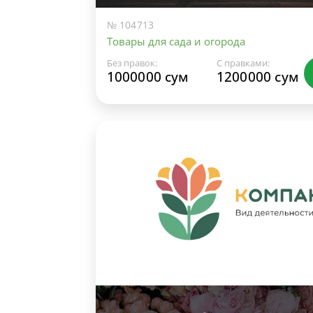
№ 104713
Товары для сада и огорода
Без правок:
С правками:
1000000 сум
1200000 сум