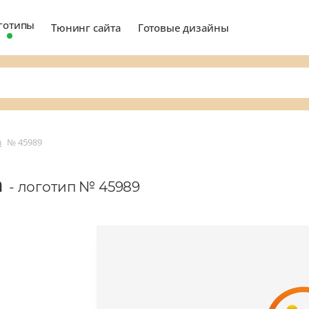
готипы
Тюнинг сайта
Готовые дизайны
в
№ 45989
а
- логотип № 45989