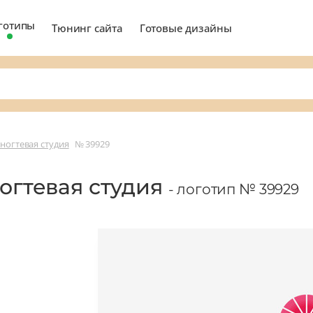
готипы
Тюнинг сайта
Готовые дизайны
 ногтевая студия
№ 39929
ногтевая студия
- логотип № 39929