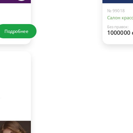
№ 99018
Салон красо
Без правок:
Подробнее
1000000 