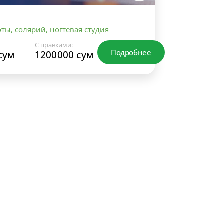
ты, солярий, ногтевая студия
С правками:
Подробнее
сум
1200000 сум