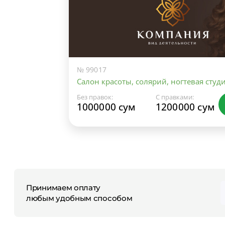
№ 99017
Салон красоты, солярий, ногтевая студ
Без правок:
С правками:
1000000 сум
1200000 сум
Принимаем оплату
любым удобным способом