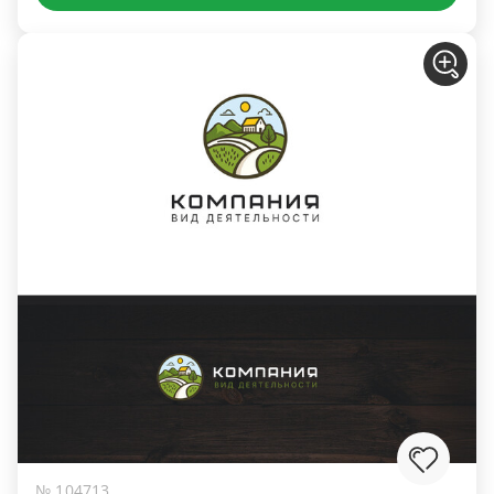
№ 104713