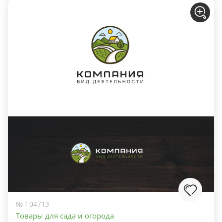
№ 104713
Товары для сада и огорода