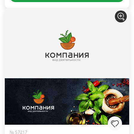
№ 57217