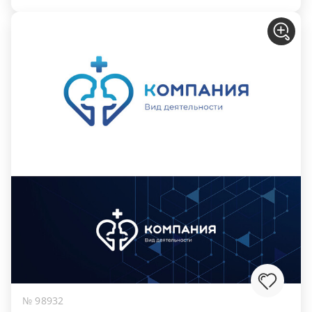
№ 98932