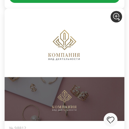
№ 98812