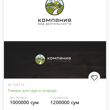
№ 104713
Товары для сада и огорода
Без правок:
С правками:
1000000 сум
1200000 сум