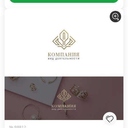
№ 98812