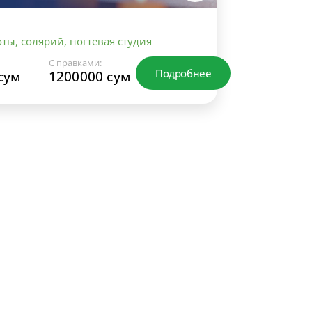
ты, солярий, ногтевая студия
С правками:
Подробнее
сум
1200000 сум