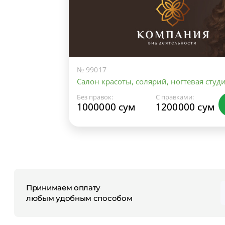
№ 99017
Салон красоты, солярий, ногтевая студ
Без правок:
С правками:
1000000 сум
1200000 сум
Принимаем оплату
любым удобным способом