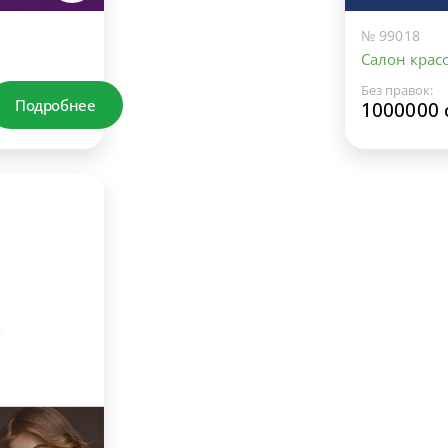
№ 99018
Салон красо
Без правок:
Подробнее
1000000 