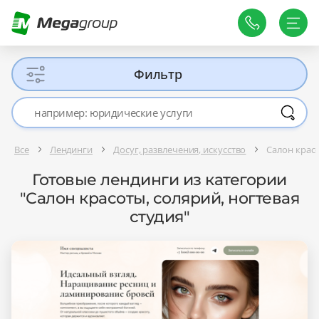
Фильтр
Все
Лендинги
Досуг, развлечения, искусство
Салон красо
Готовые лендинги из категории
"Салон красоты, солярий, ногтевая
студия"