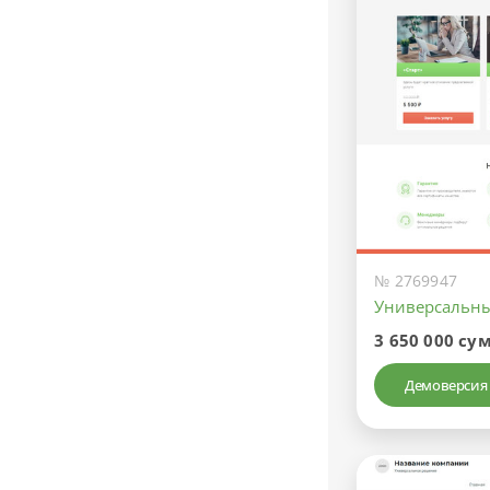
№ 2769947
Универсальн
3 650 000 су
Демоверсия