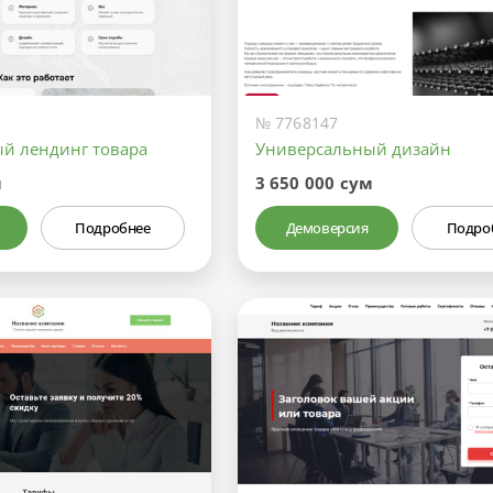
№ 7768147
й лендинг товара
Универсальный дизайн
м
3 650 000 сум
Подробнее
Демоверсия
Подро