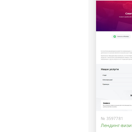
№ 3597781
Лендинг-визи