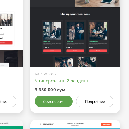
№ 2685852
Универсальный лендинг
3 650 000 сум
бнее
Демоверсия
Подробнее