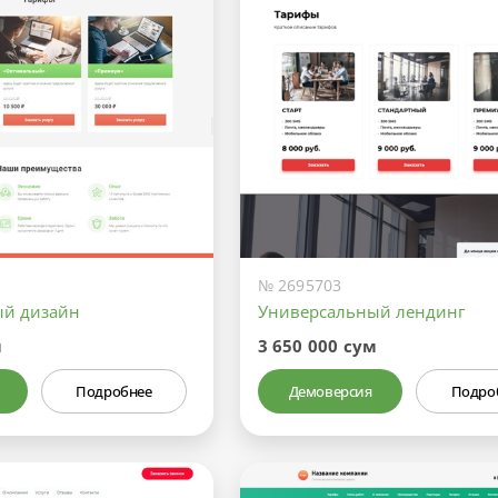
№ 2695703
ый дизайн
Универсальный лендинг
м
3 650 000 сум
Подробнее
Демоверсия
Подро