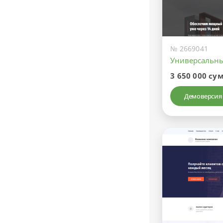
№ 2669041
Универсальн
3 650 000 су
Демоверсия