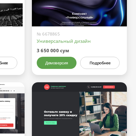
№ 6678865
Универсальный дизайн
3 650 000 сум
бнее
Демоверсия
Подробнее