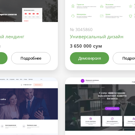
№ 3045860
ый лендинг
Универсальный дизайн
м
3 650 000 сум
Подробнее
Демоверсия
Подро