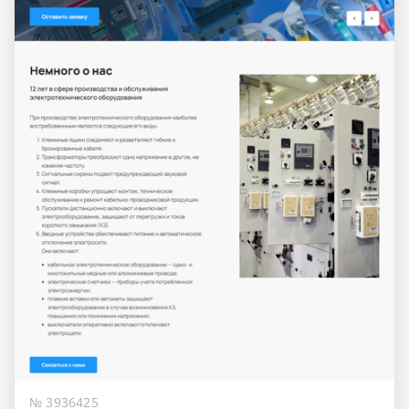
№ 3936425