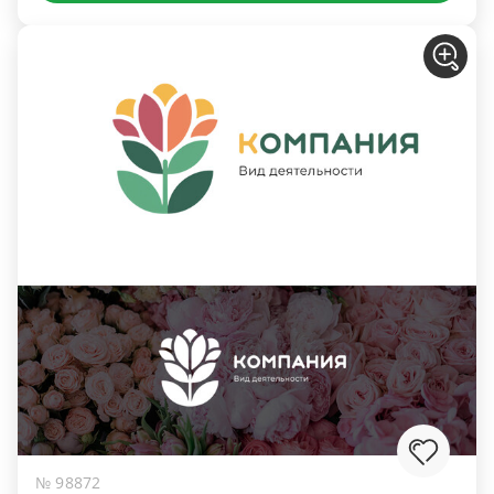
№ 98872