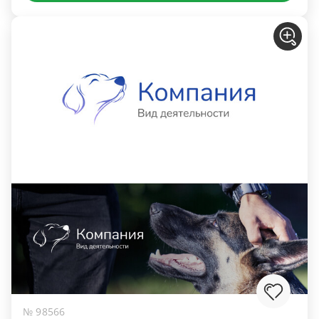
№ 98566