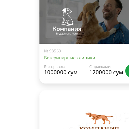
№ 98569
Ветеринарные клиники
Без правок:
С правками:
1000000 сум
1200000 сум