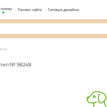
готипы
Тюнинг сайта
Готовые дизайны
98248
отип № 98248