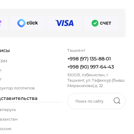
висы
Ташкент
+998 (97) 135-88-01
CRM
+998 (90) 997-64-43
n
100031, Узбекистан, г.
r
Ташкент, ул. Тафаккур (бывш.
Миракилова) д. 22
руктор логотипов
ставительства
еларусь
азахстан
оссия