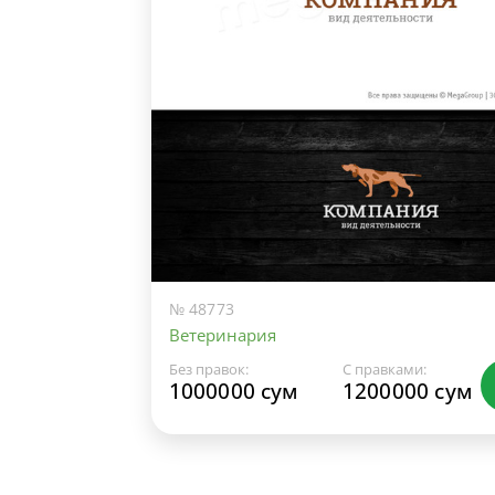
№ 48773
Ветеринария
Без правок:
С правками:
1000000 сум
1200000 сум