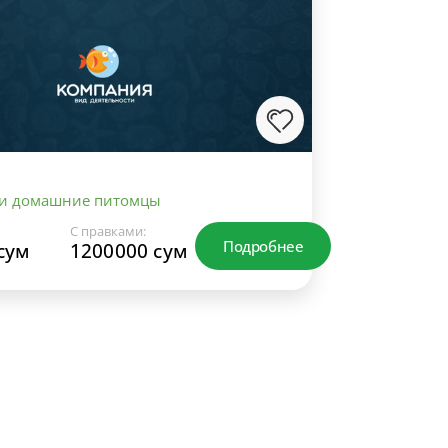
 и домашние питомцы
С правками:
Подробнее
сум
1200000 сум