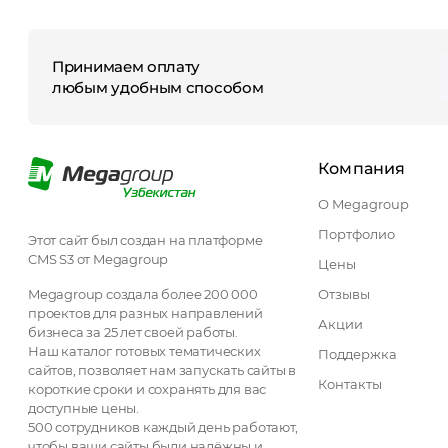
Принимаем оплату
любым удобным способом
Компания
О Megagroup
Портфолио
Этот сайт был создан на платформе
CMS S3 от Megagroup
Цены
Megagroup создала более 200 000
Отзывы
проектов для разных направлений
Акции
бизнеса за 25 лет своей работы.
Наш каталог готовых тематических
Поддержка
сайтов, позволяет нам запускать сайты в
Контакты
короткие сроки и сохранять для вас
доступные цены.
500 сотрудников каждый день работают,
чтобы ваши сайты были надёжны и