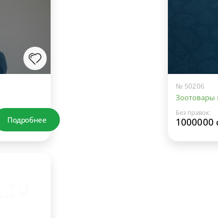
№ 50206
Зоотовары
Без правок:
Подробнее
1000000 