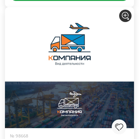
№ 98668