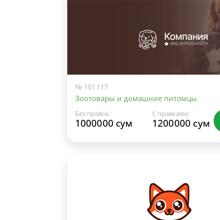
№ 101117
Зоотовары и домашние питомцы
Без правок:
С правками:
1000000 сум
1200000 сум