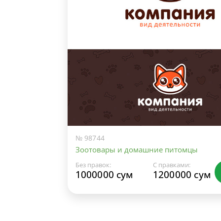
№ 98744
Зоотовары и домашние питомцы
Без правок:
С правками:
1000000 сум
1200000 сум