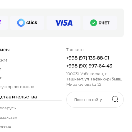
висы
Ташкент
+998 (97) 135-88-01
CRM
+998 (90) 997-64-43
n
100031, Узбекистан, г.
r
Ташкент, ул. Тафаккур (бывш.
Миракилова) д. 22
руктор логотипов
ставительства
еларусь
азахстан
оссия