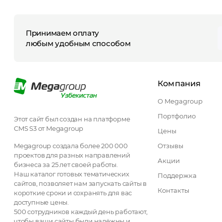
Принимаем оплату
любым удобным способом
Компания
О Megagroup
Портфолио
Этот сайт был создан на платформе
CMS S3 от Megagroup
Цены
Megagroup создала более 200 000
Отзывы
проектов для разных направлений
Акции
бизнеса за 25 лет своей работы.
Наш каталог готовых тематических
Поддержка
сайтов, позволяет нам запускать сайты в
Контакты
короткие сроки и сохранять для вас
доступные цены.
500 сотрудников каждый день работают,
чтобы ваши сайты были надёжны и