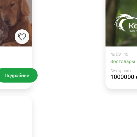
№ 99149
Зоотовары
Без правок:
Подробнее
1000000 