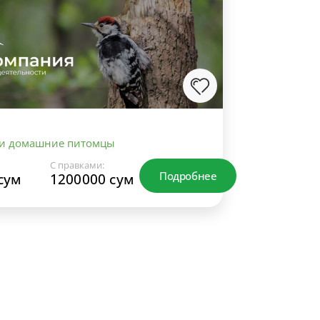
 и домашние питомцы
С правками:
Подробнее
сум
1200000 сум