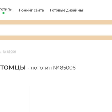
готипы
Тюнинг сайта
Готовые дизайны
ы
№ 85006
итомцы
- логотип № 85006