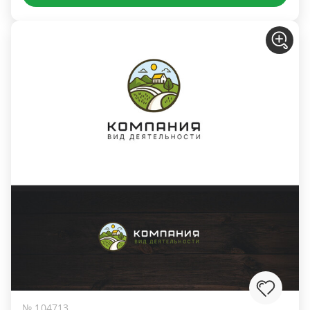
№ 104713