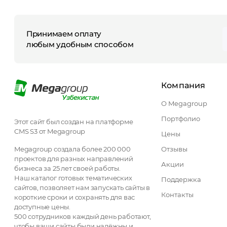
Принимаем оплату
любым удобным способом
Компания
О Megagroup
Портфолио
Этот сайт был создан на платформе
CMS S3 от Megagroup
Цены
Megagroup создала более 200 000
Отзывы
проектов для разных направлений
Акции
бизнеса за 25 лет своей работы.
Наш каталог готовых тематических
Поддержка
сайтов, позволяет нам запускать сайты в
Контакты
короткие сроки и сохранять для вас
доступные цены.
500 сотрудников каждый день работают,
чтобы ваши сайты были надёжны и