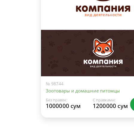
№ 98744
Зоотовары и домашние питомцы
Без правок:
С правками:
1000000 сум
1200000 сум