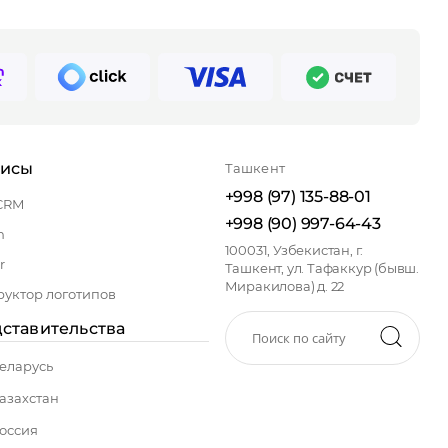
висы
Ташкент
+998 (97) 135-88-01
CRM
+998 (90) 997-64-43
n
100031, Узбекистан, г.
r
Ташкент, ул. Тафаккур (бывш.
Миракилова) д. 22
руктор логотипов
ставительства
еларусь
азахстан
оссия