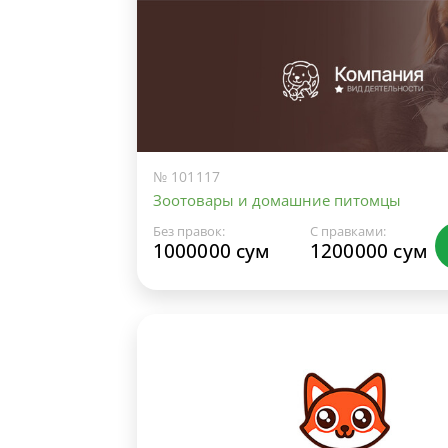
№ 101117
Зоотовары и домашние питомцы
Без правок:
С правками:
1000000 сум
1200000 сум