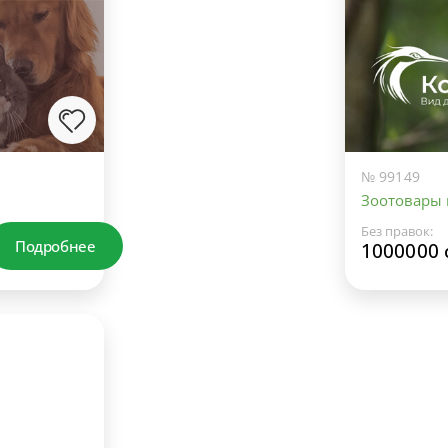
№ 99149
Зоотовары
Без правок:
Подробнее
1000000 