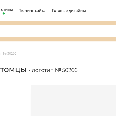
готипы
Тюнинг сайта
Готовые дизайны
ы
№ 50266
итомцы
- логотип № 50266