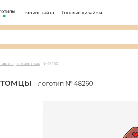
готипы
Тюнинг сайта
Готовые дизайны
приюты для животных
№ 48260
итомцы
- логотип № 48260