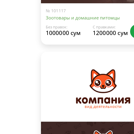
№ 101117
Зоотовары и домашние питомцы
Без правок:
С правками:
1000000 сум
1200000 сум