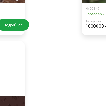
№ 99149
Зоотовары
Без правок:
Подробнее
1000000 