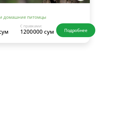
 и домашние питомцы
С правками:
Подробнее
сум
1200000 сум