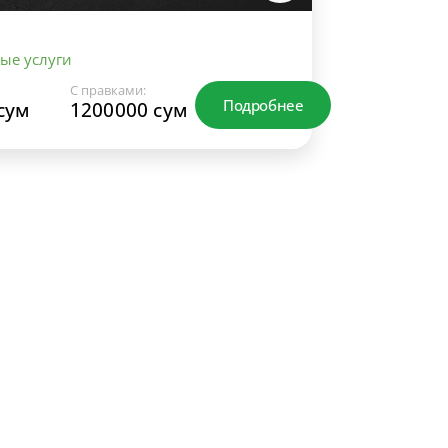
ые услуги
С правками:
Подробнее
сум
1200000 сум