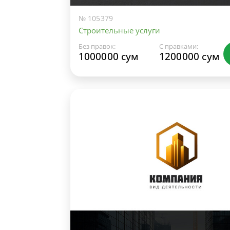
№ 105379
Строительные услуги
Без правок:
С правками:
1000000 сум
1200000 сум