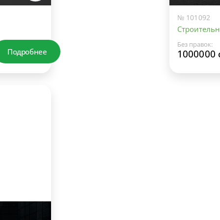
№ 101092
Строительн
Без правок:
Подробнее
1000000 