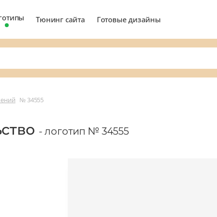
готипы
Тюнинг сайта
Готовые дизайны
жений
№ 34555
ьство
- логотип № 34555