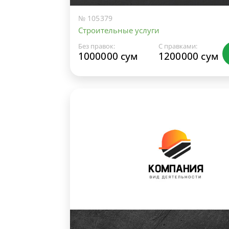
№ 105379
Строительные услуги
Без правок:
С правками:
1000000 сум
1200000 сум