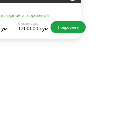
тво зданий и сооружений
С правками:
Подробнее
сум
1200000 сум