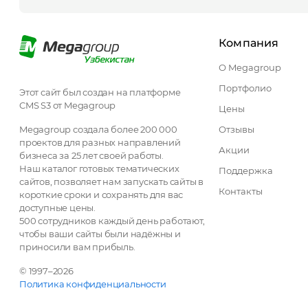
Компания
О Megagroup
Портфолио
Этот сайт был создан на платформе
CMS S3 от Megagroup
Цены
Megagroup создала более 200 000
Отзывы
проектов для разных направлений
Акции
бизнеса за 25 лет своей работы.
Наш каталог готовых тематических
Поддержка
сайтов, позволяет нам запускать сайты в
Контакты
короткие сроки и сохранять для вас
доступные цены.
500 сотрудников каждый день работают,
чтобы ваши сайты были надёжны и
приносили вам прибыль.
© 1997–2026
Политика конфиденциальности