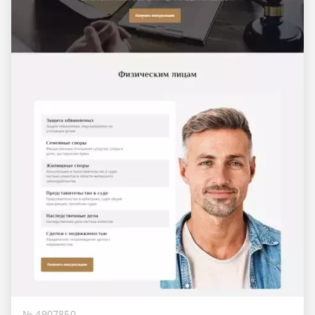
№ 4907850