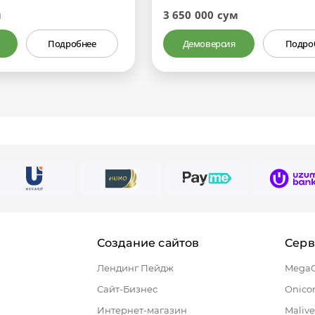
м
3 650 000 сум
Подробнее
Демоверсия
Подро
Создание сайтов
Сер
Лендинг Пейдж
Mega
Сайт-Бизнес
Onico
Интернет-магазин
Malive