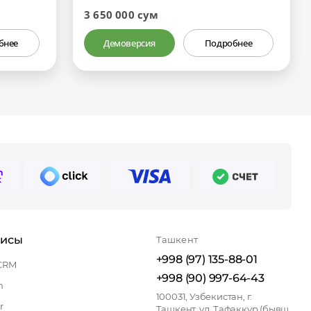
3 650 000 сум
бнее
Демоверсия
Подробнее
висы
Ташкент
+998 (97) 135-88-01
CRM
+998 (90) 997-64-43
n
100031, Узбекистан, г.
r
Ташкент, ул. Тафаккур (бывш.