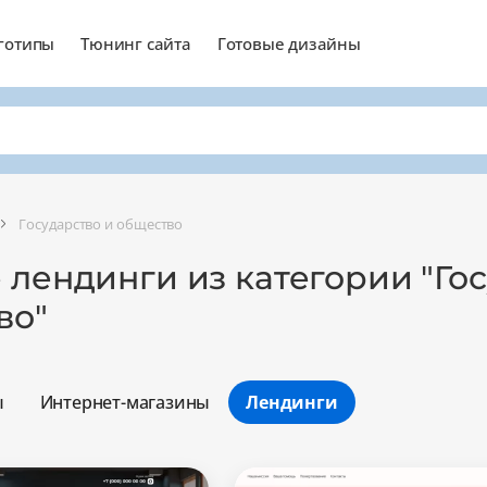
готипы
Тюнинг сайта
Готовые дизайны
Государство и общество
 лендинги из категории "Го
во"
ы
Интернет-магазины
Лендинги
Минимальный