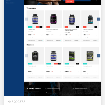
№ 3002378