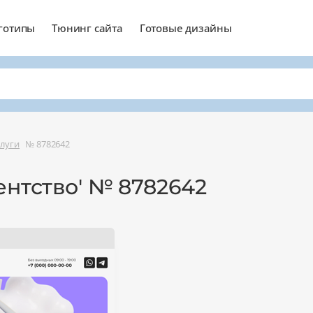
готипы
Тюнинг сайта
Готовые дизайны
слуги
№ 8782642
ентство' № 8782642