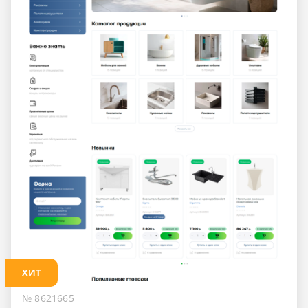
ХИТ
№ 8621665