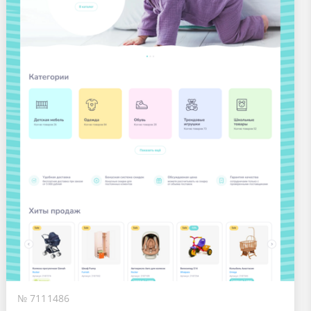
№ 7111486