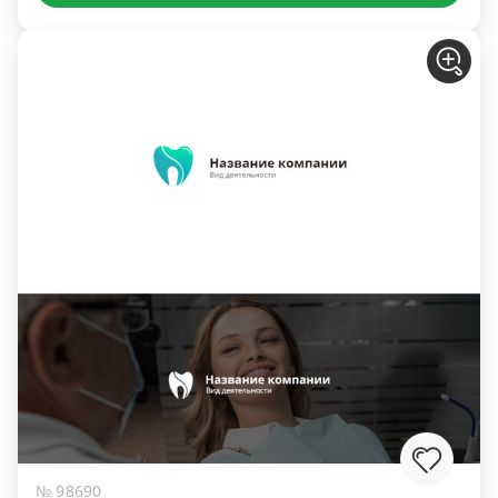
№ 98690