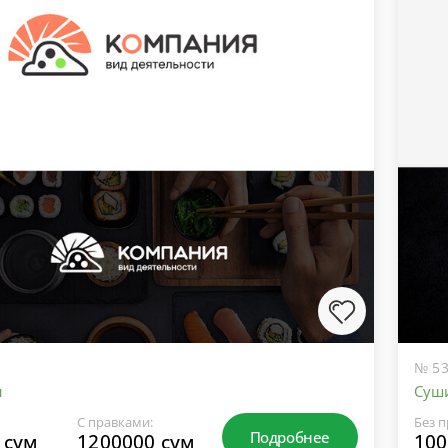
№ 53
ы
Суш
С правками:
Без п
Подробнее
 сум
1200000 сум
100