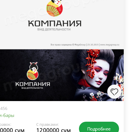
456
и-бары
равок:
С правками:
Подробнее
0000 сум
1200000 сум