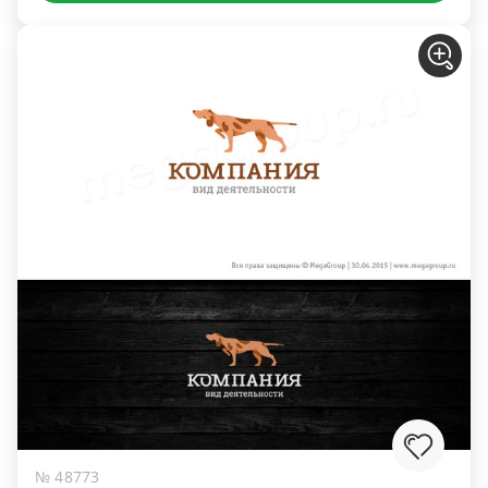
№ 48773