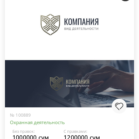
№ 100889
Охранная деятельность
Без правок:
С правками:
1000000 сум
1200000 сум