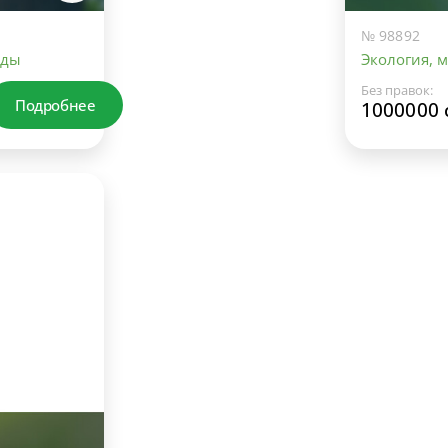
№ 98892
еды
Экология, 
Без правок:
Подробнее
1000000 