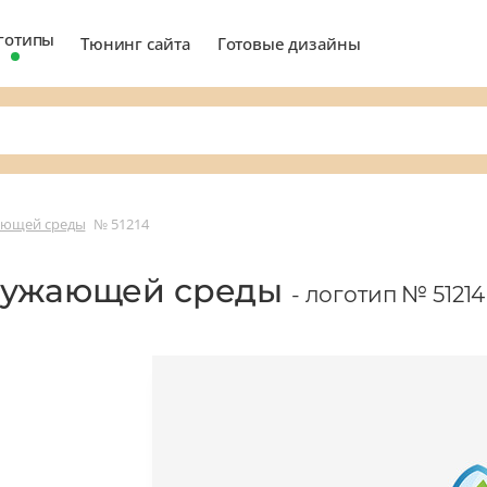
готипы
Тюнинг сайта
Готовые дизайны
ающей среды
№ 51214
кружающей среды
- логотип № 51214