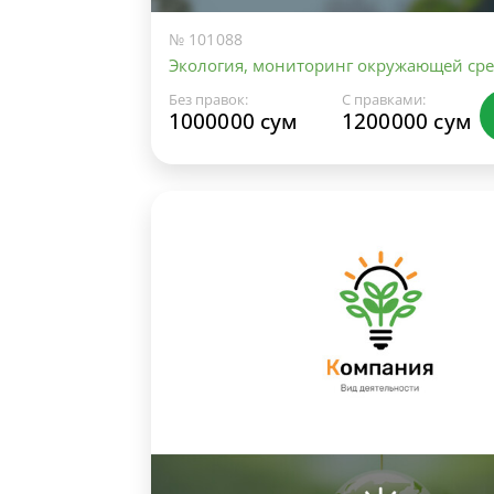
№ 101088
Экология, мониторинг окружающей ср
Без правок:
С правками:
1000000 сум
1200000 сум