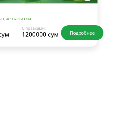
ьные напитки
С правками:
Подробнее
сум
1200000 сум