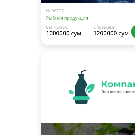
№ 98725
Рыбная продукция
Без правок:
С правками:
1000000 сум
1200000 сум