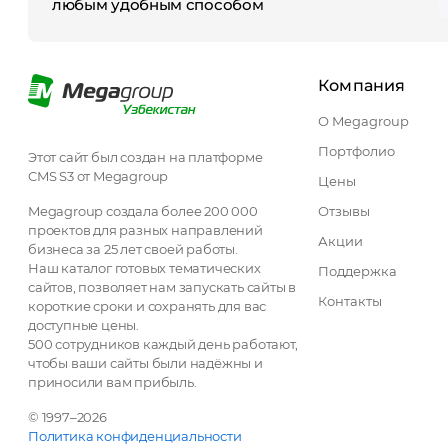
любым удобным способом
Компания
О Megagroup
Портфолио
Этот сайт был создан на платформе
CMS S3 от Megagroup
Цены
Megagroup создала более 200 000
Отзывы
проектов для разных направлений
Акции
бизнеса за 25 лет своей работы.
Наш каталог готовых тематических
Поддержка
сайтов, позволяет нам запускать сайты в
Контакты
короткие сроки и сохранять для вас
доступные цены.
500 сотрудников каждый день работают,
чтобы ваши сайты были надёжны и
приносили вам прибыль.
© 1997–2026
Политика конфиденциальности