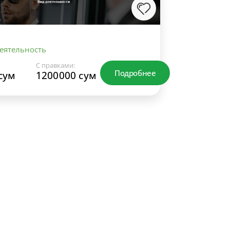
еятельность
С правками:
Подробнее
сум
1200000 сум