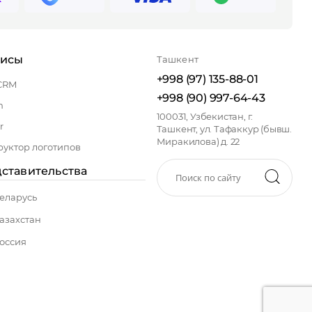
висы
Ташкент
+998 (97) 135-88-01
CRM
+998 (90) 997-64-43
n
100031, Узбекистан, г.
r
Ташкент, ул. Тафаккур (бывш.
Миракилова) д. 22
руктор логотипов
ставительства
еларусь
азахстан
оссия