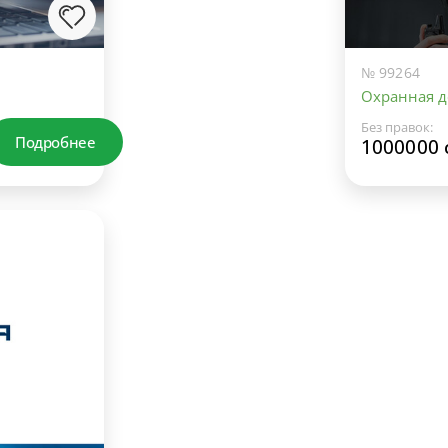
№ 99264
Охранная д
Без правок:
Подробнее
1000000 