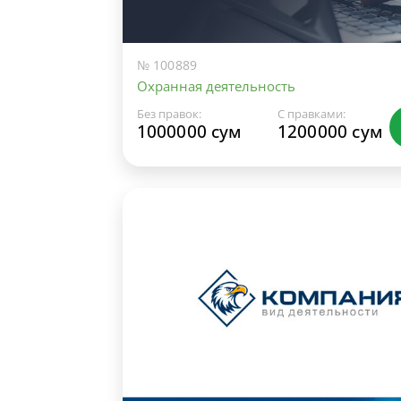
№ 100889
Охранная деятельность
Без правок:
С правками:
1000000 сум
1200000 сум