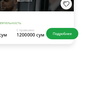
еятельность
С правками:
Подробнее
сум
1200000 сум