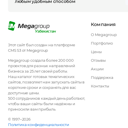
любым удобным способом
Компания
О Megagroup
Портфолио
Этот сайт был создан на платформе
CMS S3 от Megagroup
Цены
Megagroup создала более 200 000
Отзывы
проектов для разных направлений
Акции
бизнеса за 25 лет своей работы.
Наш каталог готовых тематических
Поддержка
сайтов, позволяет нам запускать сайты в
Контакты
короткие сроки и сохранять для вас
доступные цены.
500 сотрудников каждый день работают,
чтобы ваши сайты были надёжны и
приносили вам прибыль.
© 1997–2026
Политика конфиденциальности