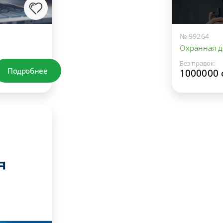
№ 99264
Охранная д
Без правок:
Подробнее
1000000 