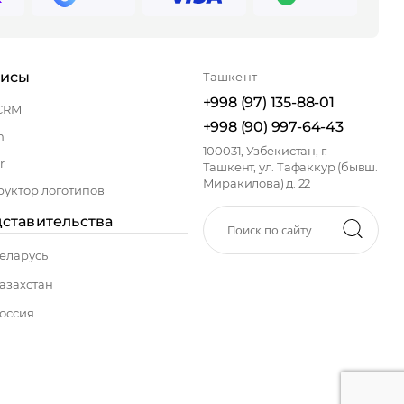
висы
Ташкент
+998 (97) 135-88-01
CRM
+998 (90) 997-64-43
n
100031, Узбекистан, г.
r
Ташкент, ул. Тафаккур (бывш.
Миракилова) д. 22
руктор логотипов
ставительства
еларусь
азахстан
оссия