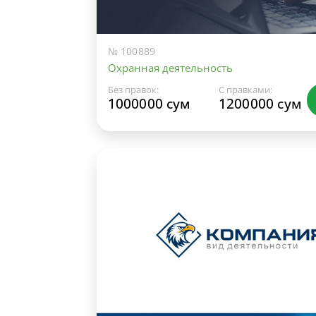
№ 100889
Охранная деятельность
Без правок:
С правками:
1000000 сум
1200000 сум