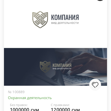
№ 100889
Охранная деятельность
Без правок:
С правками:
1000000 сум
1200000 сум